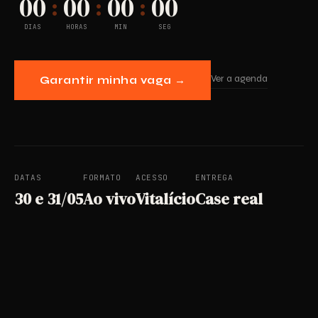
00
00
00
00
:
:
:
DIAS
HORAS
MIN
SEG
Ver a agenda
Garantir minha vaga →
DATAS
FORMATO
ACESSO
ENTREGA
30 e 31/05
Ao vivo
Vitalício
Case real